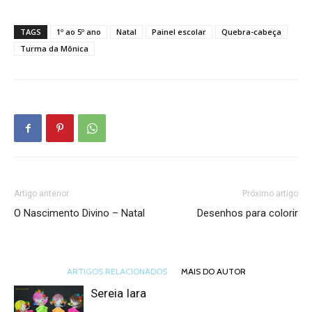
TAGS
1º ao 5º ano
Natal
Painel escolar
Quebra-cabeça
Turma da Mônica
Artigo anterior
Próximo artigo
O Nascimento Divino – Natal
Desenhos para colorir
ARTIGOS RELACIONADOS
MAIS DO AUTOR
Sereia Iara