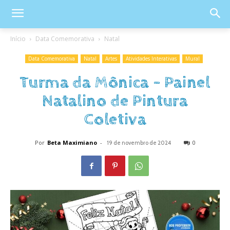
Início
Data Comemorativa
Natal
Data Comemorativa
Natal
Artes
Atividades Interativas
Mural
Turma da Mônica – Painel
Natalino de Pintura
Coletiva
Por
Beta Maximiano
-
0
19 de novembro de 2024