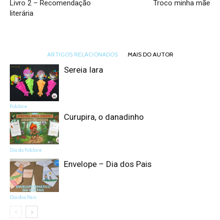
Livro 2 – Recomendação
Troco minha mãe
literária
ARTIGOS RELACIONADOS
MAIS DO AUTOR
Sereia Iara
Folclore
Curupira, o danadinho
Dia do Folclore
Envelope – Dia dos Pais
Dia dos Pais