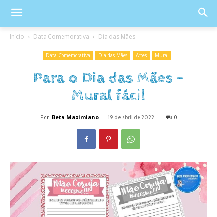
Início
Data Comemorativa
Dia das Mães
Data Comemorativa
Dia das Mães
Artes
Mural
Para o Dia das Mães –
Mural fácil
Por
Beta Maximiano
-
0
19 de abril de 2022