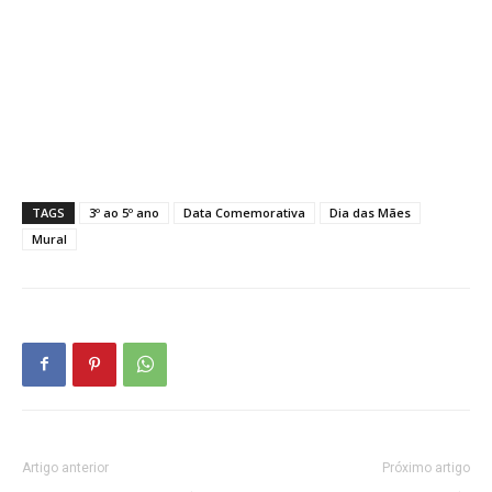
TAGS
3º ao 5º ano
Data Comemorativa
Dia das Mães
Mural
Artigo anterior
Próximo artigo