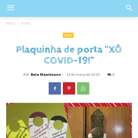
Início
Artes
Artes
Plaquinha de porta “XÔ
COVID-19!”
Por
Beta Maximiano
-
0
23 de março de 2020