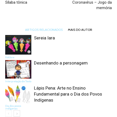
Sílaba tônica
Coronavírus – Jogo da
memória
ARTIGOS RELACIONADOS
MAIS DO AUTOR
Sereia Iara
Folclore
Desenhando a personagem
Interpretação de Texto
Lápis Pena: Arte no Ensino
Fundamental para o Dia dos Povos
Indígenas
Dia dos povos
indígenas