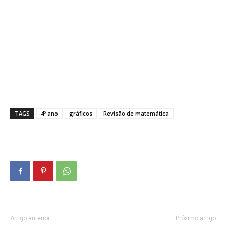
TAGS
4º ano
gráficos
Revisão de matemática
Artigo anterior
Próximo artigo