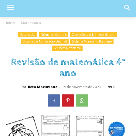
Início
Matemática
Matemática
Números Naturais
Operação com Número Natural
Sistema de Numeração Decimal
Sistema Monetário Brasileiro
Situações-Problema
Revisão de matemática 4°
ano
Por
Beta Maximiano
-
0
21 de novembro de 2023