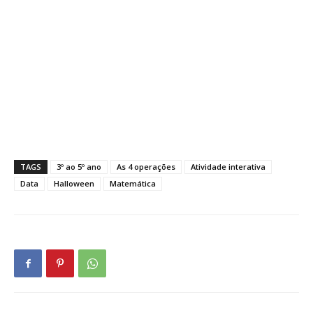
TAGS
3º ao 5º ano
As 4 operações
Atividade interativa
Data
Halloween
Matemática