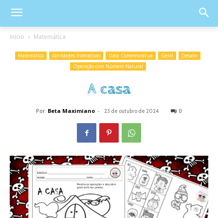
Início
Matemática
Matemática
Atividades Interativas
Data Comemorativa
Geral
Desafio
Operação com Número Natural
A casa
Por
Beta Maximiano
-
0
23 de outubro de 2024