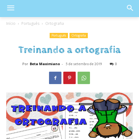
Início
Português
Ortografia
Português
Ortografia
Treinando a ortografia
Por
Beta Maximiano
-
0
5 de setembro de 2019