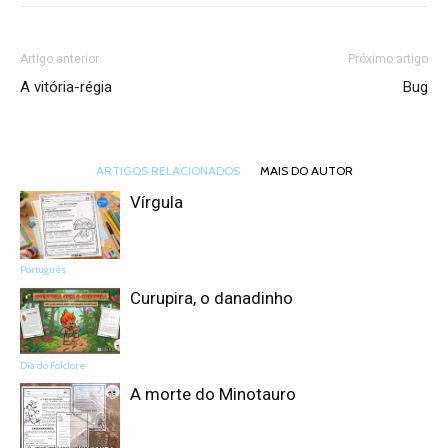
Artigo anterior
Próximo artigo
A vitória-régia
Bug
ARTIGOS RELACIONADOS
MAIS DO AUTOR
Vírgula
Português
Curupira, o danadinho
Dia do Folclore
A morte do Minotauro