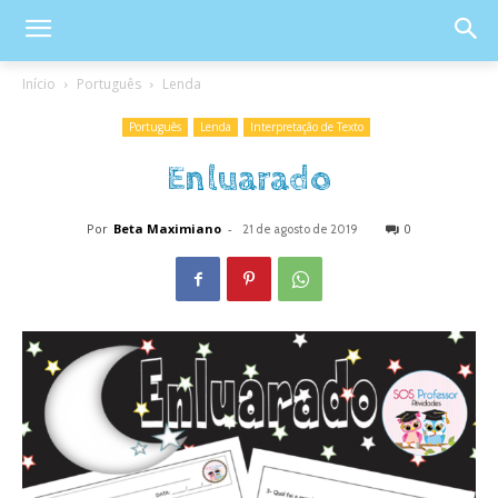
Início
Português
Lenda
Português
Lenda
Interpretação de Texto
Enluarado
Por
Beta Maximiano
-
0
21 de agosto de 2019