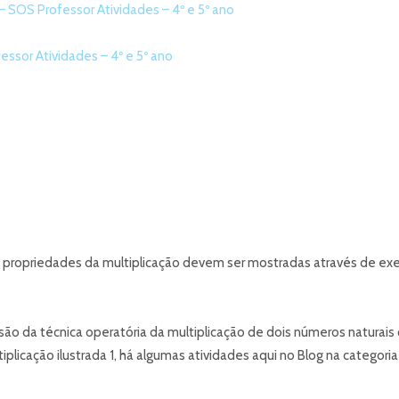
– SOS Professor Atividades – 4º e 5º ano
essor Atividades – 4º e 5º ano
propriedades da multiplicação devem ser mostradas através de exercí
isão da técnica operatória da multiplicação de dois números naturai
iplicação ilustrada 1, há algumas atividades aqui no Blog na categori