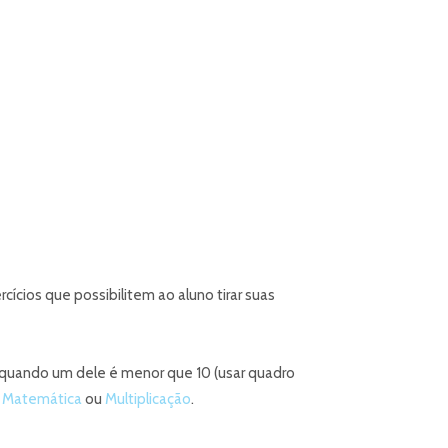
cios que possibilitem ao aluno tirar suas
s quando um dele é menor que 10 (usar quadro
a
Matemática
ou
Multiplicação
.