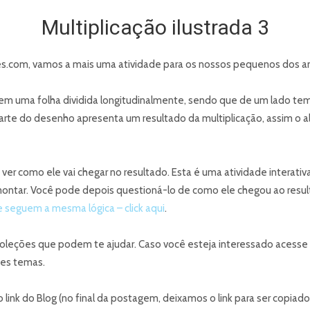
Multiplicação ilustrada 3
s.com, vamos a mais uma atividade para os nossos pequenos dos ano
te em uma folha dividida longitudinalmente, sendo que de um lado te
te do desenho apresenta um resultado da multiplicação, assim o alu
 ver como ele vai chegar no resultado. Esta é uma atividade interativ
ntar. Você pode depois questioná-lo de como ele chegou ao result
 seguem a mesma lógica – click aqui
.
oleções que podem te ajudar. Caso você esteja interessado acesse
ses temas.
link do Blog (no final da postagem, deixamos o link para ser copiad