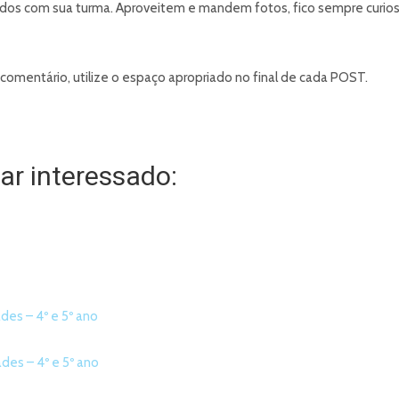
ados com sua turma. Aproveitem e mandem fotos, fico sempre curios
 comentário, utilize o espaço apropriado no final de cada POST.
r interessado:
des – 4º e 5º ano
ades – 4º e 5º ano