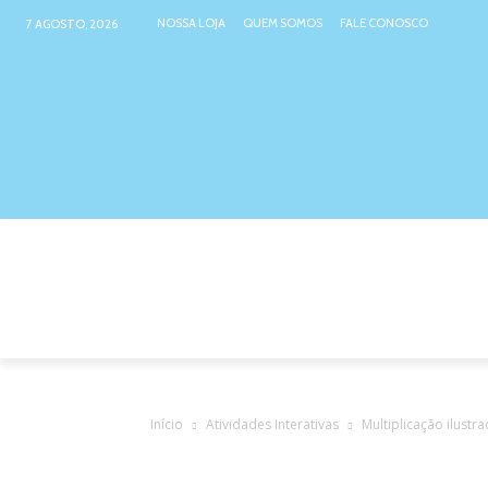
NOSSA LOJA
QUEM SOMOS
FALE CONOSCO
7 AGOSTO, 2026
NOSSA LOJA
ATIVIDADES INTER
Início
Atividades Interativas
Multiplicação ilustra