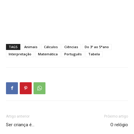
TAGS
Animais
Cálculos
Ciências
Do 3º ao 5°ano
Interpretação
Matemática
Português
Tabela
Artigo anterior
Próximo artigo
Ser criança é…
O relógio