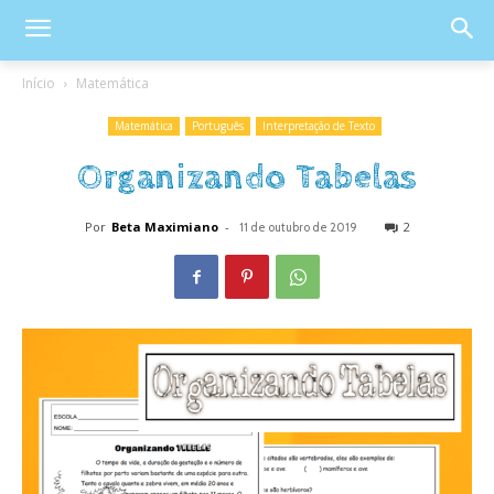
Início
Matemática
Matemática
Português
Interpretação de Texto
Organizando Tabelas
Por
Beta Maximiano
-
2
11 de outubro de 2019