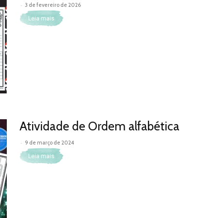
-
3 de fevereiro de 2026
Leia mais
Atividade de Ordem alfabética
-
9 de março de 2024
Leia mais