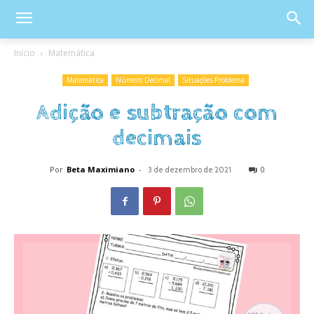
Início
Matemática
Matemática
Número Decimal
Situações-Problema
Adição e subtração com
decimais
Por
Beta Maximiano
-
0
3 de dezembro de 2021