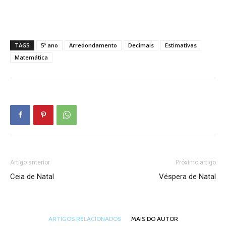
TAGS
5º ano
Arredondamento
Decimais
Estimativas
Matemática
Artigo anterior
Próximo artigo
Ceia de Natal
Véspera de Natal
ARTIGOS RELACIONADOS
MAIS DO AUTOR