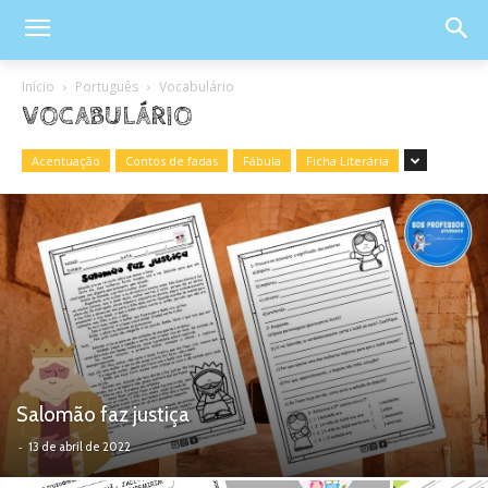
Início
Português
Vocabulário
VOCABULÁRIO
Acentuação
Contos de fadas
Fábula
Ficha Literária
Salomão faz justiça
-
13 de abril de 2022