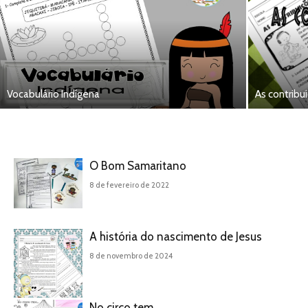
Vocabulário Indígena
As contribu
O Bom Samaritano
8 de fevereiro de 2022
A história do nascimento de Jesus
8 de novembro de 2024
No circo tem…