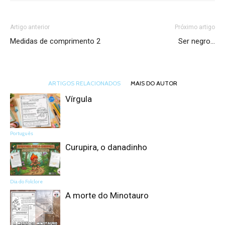
Artigo anterior
Próximo artigo
Medidas de comprimento 2
Ser negro…
ARTIGOS RELACIONADOS
MAIS DO AUTOR
Vírgula
Português
Curupira, o danadinho
Dia do Folclore
A morte do Minotauro