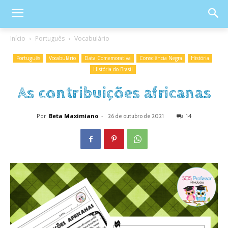
Início
Português
Vocabulário
Português
Vocabulário
Data Comemorativa
Consciência Negra
História
História do Brasil
As contribuições africanas
Por
Beta Maximiano
-
14
26 de outubro de 2021