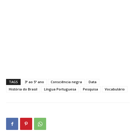
TAGS
3º ao 5º ano
Consciência negra
Data
História do Brasil
Língua Portuguesa
Pesquisa
Vocabulário