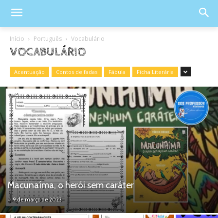
Início
Português
Vocabulário
VOCABULÁRIO
Acentuação
Contos de fadas
Fábula
Ficha Literária
Macunaíma, o herói sem caráter
-
9 de março de 2023