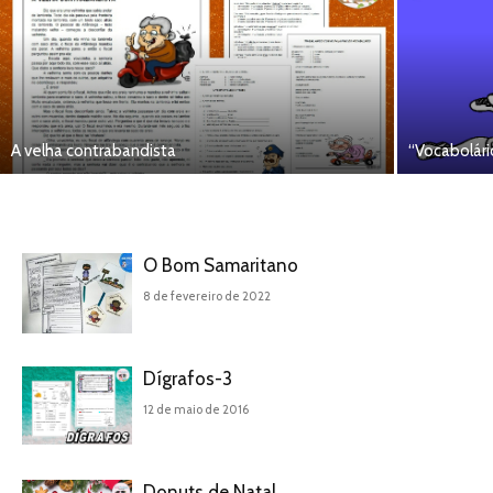
A velha contrabandista
“Vocabolári
O Bom Samaritano
8 de fevereiro de 2022
Dígrafos-3
12 de maio de 2016
Donuts de Natal