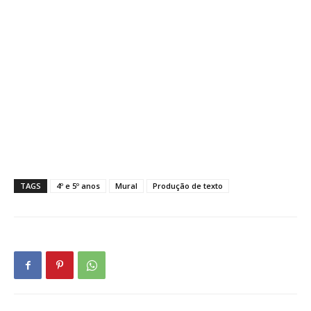
TAGS
4º e 5º anos
Mural
Produção de texto