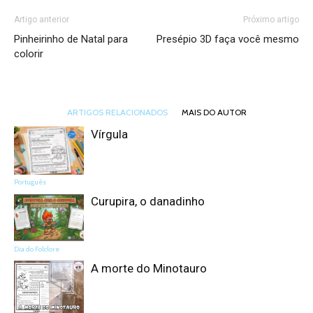
Artigo anterior
Próximo artigo
Pinheirinho de Natal para
Presépio 3D faça você mesmo
colorir
ARTIGOS RELACIONADOS
MAIS DO AUTOR
Vírgula
Português
Curupira, o danadinho
Dia do Folclore
A morte do Minotauro