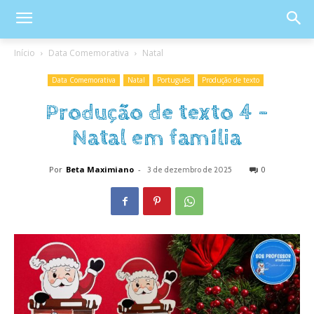
Início
Data Comemorativa
Natal
Data Comemorativa
Natal
Português
Produção de texto
Produção de texto 4 –
Natal em família
Por
Beta Maximiano
-
0
3 de dezembro de 2025