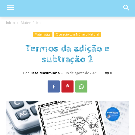
Início
Matemática
Matemática
Operação com Número Natural
Termos da adição e
subtração 2
Por
Beta Maximiano
-
0
25 de agosto de 2023