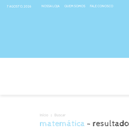
NOSSA LOJA
QUEM SOMOS
FALE CONOSCO
7 AGOSTO, 2026
NOSSA LOJA
ATIVIDADES INTER
Início
Buscar
matemática
-
resultado