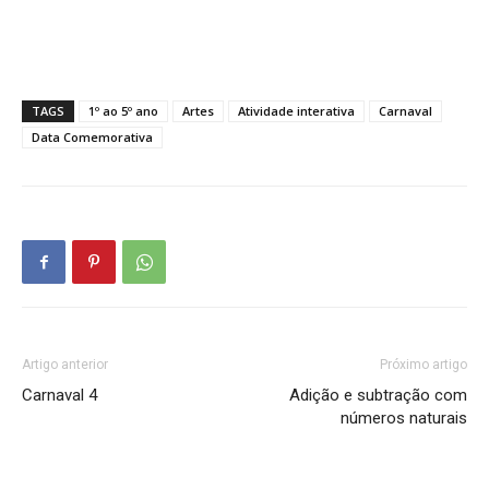
TAGS
1º ao 5º ano
Artes
Atividade interativa
Carnaval
Data Comemorativa
Artigo anterior
Próximo artigo
Carnaval 4
Adição e subtração com
números naturais