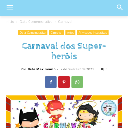
Início
Data Comemorativa
Carnaval
Data Comemorativa
Carnaval
Artes
Atividades Interativas
Carnaval dos Super-
heróis
Por
Beta Maximiano
-
0
7 de fevereiro de 2023