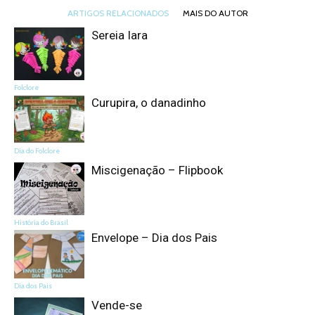
ARTIGOS RELACIONADOS
MAIS DO AUTOR
Sereia Iara
Folclore
Curupira, o danadinho
Dia do Folclore
Miscigenação – Flipbook
História do Brasil
Envelope – Dia dos Pais
Dia dos Pais
Vende-se