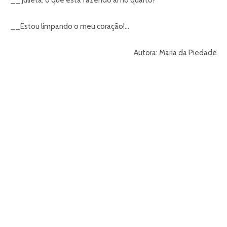
__ Julieta, o que está fazendo aí no quarto?
__Estou limpando o meu coração!…
Autora: Maria da Piedade