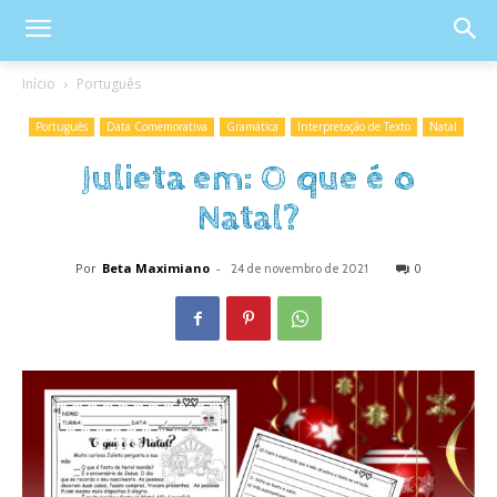
Início
Português
Português
Data Comemorativa
Gramática
Interpretação de Texto
Natal
Julieta em: O que é o
Natal?
Por
Beta Maximiano
-
0
24 de novembro de 2021