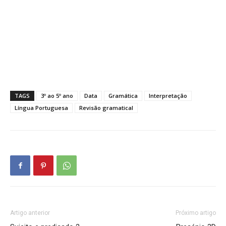
TAGS
3º ao 5º ano
Data
Gramática
Interpretação
Língua Portuguesa
Revisão gramatical
Artigo anterior
Próximo artigo