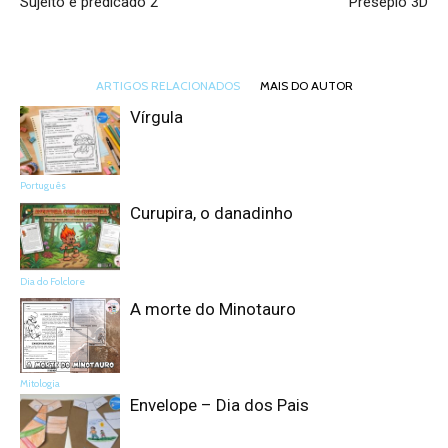
Sujeito e predicado 2
Presépio 3D
ARTIGOS RELACIONADOS
MAIS DO AUTOR
Vírgula
Português
Curupira, o danadinho
Dia do Folclore
A morte do Minotauro
Mitologia
Envelope – Dia dos Pais