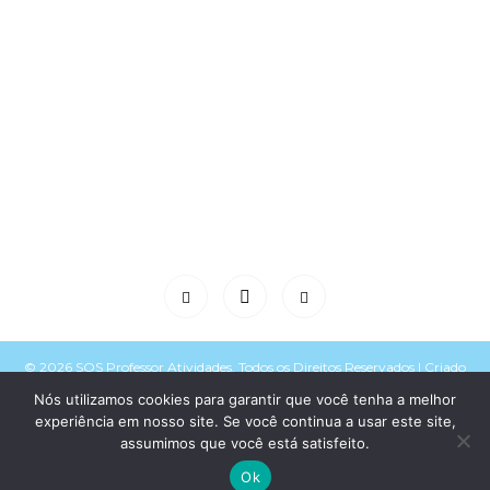
© 2026 SOS Professor Atividades. Todos os Direitos Reservados | Criado
Nós utilizamos cookies para garantir que você tenha a melhor
experiência em nosso site. Se você continua a usar este site,
assumimos que você está satisfeito.
e mantido por
Política de Privacidade
e
Termos de Uso
Ok
Voltar para o topo do site