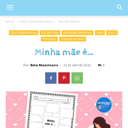
Início
Data Comemorativa
Dia das Mães
Data Comemorativa
Dia das Mães
Atividades Interativas
Artes
Mural
Português
Produção de texto
Minha mãe é…
Por
Beta Maximiano
-
0
22 de abril de 2022